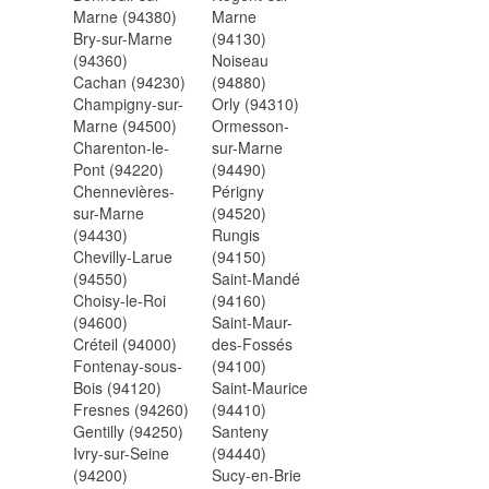
Marne (94380)
Marne
Bry-sur-Marne
(94130)
(94360)
Noiseau
Cachan (94230)
(94880)
Champigny-sur-
Orly (94310)
Marne (94500)
Ormesson-
Charenton-le-
sur-Marne
Pont (94220)
(94490)
Chennevières-
Périgny
sur-Marne
(94520)
(94430)
Rungis
Chevilly-Larue
(94150)
(94550)
Saint-Mandé
Choisy-le-Roi
(94160)
(94600)
Saint-Maur-
Créteil (94000)
des-Fossés
Fontenay-sous-
(94100)
Bois (94120)
Saint-Maurice
Fresnes (94260)
(94410)
Gentilly (94250)
Santeny
Ivry-sur-Seine
(94440)
(94200)
Sucy-en-Brie