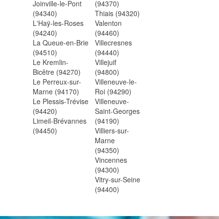
Joinville-le-Pont
(94370)
(94340)
Thiais (94320)
L'Haÿ-les-Roses
Valenton
(94240)
(94460)
La Queue-en-Brie
Villecresnes
(94510)
(94440)
Le Kremlin-
Villejuif
Bicêtre (94270)
(94800)
Le Perreux-sur-
Villeneuve-le-
Marne (94170)
Roi (94290)
Le Plessis-Trévise
Villeneuve-
(94420)
Saint-Georges
Limeil-Brévannes
(94190)
(94450)
Villiers-sur-
Marne
(94350)
Vincennes
(94300)
Vitry-sur-Seine
(94400)