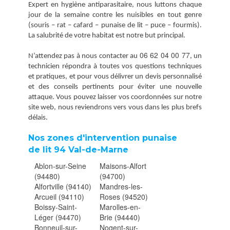
Expert en hygiène antiparasitaire, nous luttons chaque
jour de la semaine contre les nuisibles en tout genre
(souris – rat – cafard – punaise de lit – puce – fourmis).
La salubrité de votre habitat est notre but principal.
06 62 04 00 77
N’attendez pas à nous contacter au
, un
technicien répondra à toutes vos questions techniques
et pratiques, et pour vous délivrer un devis personnalisé
et des conseils pertinents pour éviter une nouvelle
attaque. Vous pouvez laisser vos coordonnées sur notre
site web, nous reviendrons vers vous dans les plus brefs
délais.
Nos zones d'intervention punaise
de lit 94 Val-de-Marne
Ablon-sur-Seine
Maisons-Alfort
(94480)
(94700)
Alfortville (94140)
Mandres-les-
Arcueil (94110)
Roses (94520)
Boissy-Saint-
Marolles-en-
Léger (94470)
Brie (94440)
Bonneuil-sur-
Nogent-sur-